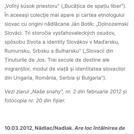
„Voľný kúsok priestoru" („Bucățica de spațiu liber").
În aceeași colecţie mai apare și cartea etnologului
slovac cu origini nădlăcane Ján Botík: „Dolnozemskí
Slováci. Tri storočia vysťahovaleckých osudov,
spôsobu života a identity Slovákov v Maďarsku,
Rumunsku, Srbsku a Bulharsku" („Slovacii din
Ținuturile de Jos. Trei secole de destine ale
migranților, modul de viață și identitatea slovacilor
din Ungaria, România, Serbia și Bulgaria").
Vezi ziarul „Naše snahy", nr. 2 din februarie 2012 și
fotocopia nr. 20 din fișier.
10.03.2012, Nădlac/Nadlak.
Are loc întâlnirea de