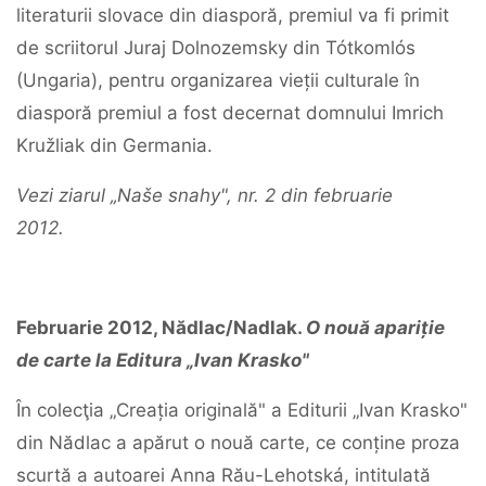
literaturii slovace din diasporă, premiul va fi primit
de scriitorul Juraj Dolnozemsky din Tótkomlós
(Ungaria), pentru organizarea vieții culturale în
diasporă premiul a fost decernat domnului Imrich
Kružliak din Germania.
Vezi ziarul „Naše snahy", nr. 2 din februarie
2012.
Februarie 2012, Nădlac/Nadlak.
O nouă apariție
de carte la Editura „Ivan Krasko"
În colecţia „Creația originală" a Editurii „Ivan Krasko"
din Nădlac a apărut o nouă carte, ce conține proza
scurtă a autoarei Anna Rău-Lehotská, intitulată