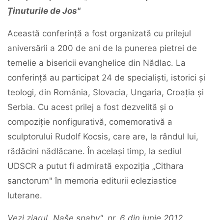
Ținuturile de Jos"
Această conferință a fost organizată cu prilejul
aniversării a 200 de ani de la punerea pietrei de
temelie a bisericii evanghelice din Nădlac. La
conferință au participat 24 de specialiști, istorici și
teologi, din România, Slovacia, Ungaria, Croația și
Serbia. Cu acest prilej a fost dezvelită și o
compoziție nonfigurativă, comemorativă a
sculptorului Rudolf Kocsis, care are, la rândul lui,
rădăcini nădlăcane. În același timp, la sediul
UDSCR a putut fi admirată expoziția „Cithara
sanctorum" în memoria editurii ecleziastice
luterane.
Vezi ziarul „Naše snahy", nr. 6 din iunie 2012.