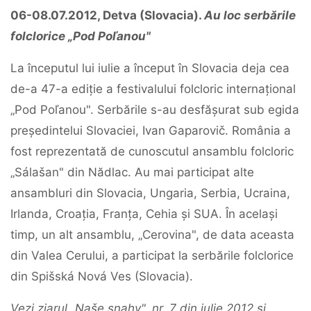
06-08.07.2012, Detva (Slovacia).
Au loc serbările
folclorice „Pod Poľanou"
La începutul lui iulie a început în Slovacia deja cea
de-a 47-a ediție a festivalului folcloric internațional
„Pod Poľanou". Serbările s-au desfășurat sub egida
președintelui Slovaciei, Ivan Gaparovič. România a
fost reprezentată de cunoscutul ansamblu folcloric
„Sálašan" din Nădlac. Au mai participat alte
ansambluri din Slovacia, Ungaria, Serbia, Ucraina,
Irlanda, Croația, Franța, Cehia și SUA. În același
timp, un alt ansamblu, „Cerovina", de data aceasta
din Valea Cerului, a participat la serbările folclorice
din Spišská Nová Ves (Slovacia).
Vezi ziarul „Naše snahy", nr. 7 din iulie 2012 și