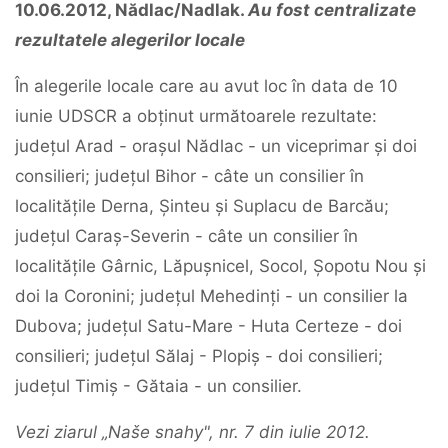
10.06.2012, Nădlac/Nadlak.
Au fost centralizate
rezultatele alegerilor locale
În alegerile locale care au avut loc în data de 10
iunie UDSCR a obținut următoarele rezultate:
județul Arad - orașul Nădlac - un viceprimar și doi
consilieri; județul Bihor - câte un consilier în
localitățile Derna, Șinteu și Suplacu de Barcău;
județul Caraș-Severin - câte un consilier în
localitățile Gârnic, Lăpușnicel, Socol, Șopotu Nou și
doi la Coronini; județul Mehedinți - un consilier la
Dubova; județul Satu-Mare - Huta Certeze - doi
consilieri; județul Sălaj - Plopiș - doi consilieri;
județul Timiș - Gătaia - un consilier.
Vezi ziarul „Naše snahy", nr. 7 din iulie 2012.