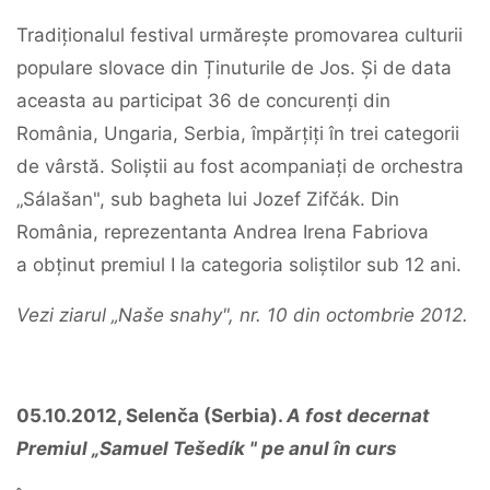
Tradiționalul festival urmărește promovarea culturii
populare slovace din Ținuturile de Jos. Și de data
aceasta au participat 36 de concurenți din
România, Ungaria, Serbia, împărțiți în trei categorii
de vârstă. Soliștii au fost acompaniați de orchestra
„Sálašan", sub bagheta lui Jozef Zifčák. Din
România, reprezentanta Andrea Irena Fabriova
a obținut premiul I la categoria soliștilor sub 12 ani.
Vezi ziarul „Naše snahy", nr. 10 din octombrie 2012.
05.10.2012, Selenča (Serbia).
A fost decernat
Premiul „Samuel Tešedík " pe anul în curs