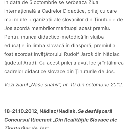
În data de 5 octombrie se serbează Ziua
Internațională a Cadrelor Didactice, prilej cu care
mai multe organizații ale slovacilor din Ținuturile de
Jos acordă membrilor merituoși acest premiu.
Pentru munca didactico-metodică în slujba
educației în limba slovacă în diasporă, premiul a
fost acordat învățătorului Rudolf Jaroš din Nădlac
(județul Arad). Cu acest prilej a avut loc și întâlnirea
cadrelor didactice slovace din Ținuturile de Jos.
Vezi ziarul „Naše snahy", nr. 10 din octombrie 2012.
18-21.10.2012, Nădlac/Nadlak.
Se desfășoară
Concursul Itinerant „Din Realitățile Slovace ale
Ținuturilor de Jos"