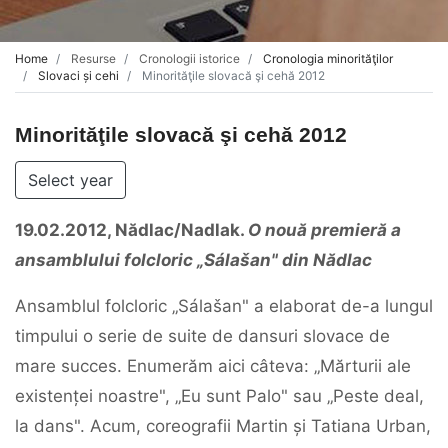
Home
Resurse
Cronologii istorice
Cronologia minorităţilor
Slovaci și cehi
Minorităţile slovacă şi cehă 2012
Minorităţile slovacă şi cehă 2012
Select year
19.02.2012, Nădlac/Nadlak.
O nouă premieră a
ansamblului folcloric „Sálašan" din Nădlac
Ansamblul folcloric „Sálašan" a elaborat de-a lungul
timpului o serie de suite de dansuri slovace de
mare succes. Enumerăm aici câteva: „Mărturii ale
existenței noastre", „Eu sunt Palo" sau „Peste deal,
la dans". Acum, coreografii Martin și Tatiana Urban,