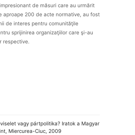
r impresionant de măsuri care au urmărit
ate aproape 200 de acte normative, au fost
nii de interes pentru comunităţile
tru sprijinirea organizaţiilor care şi-au
r respective.
viselet vagy pártpolitika? Iratok a Magyar
int, Miercurea-Ciuc, 2009