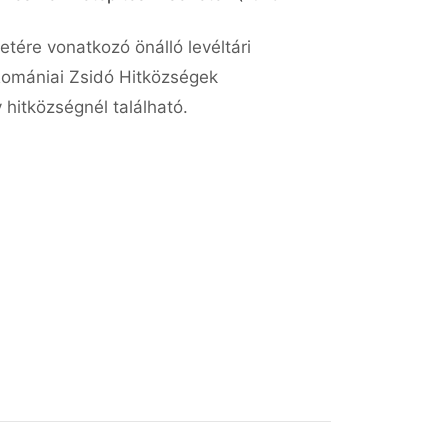
etére vonatkozó önálló levéltári
Romániai Zsidó Hitközségek
hitközségnél található.