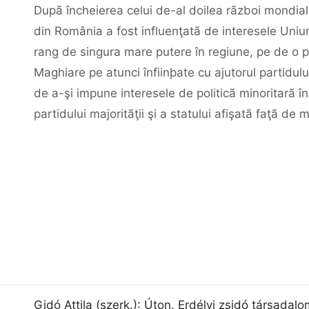
Dupã încheierea celui de-al doilea rãzboi mondial o
din România a fost influenţatã de interesele Uniun
rang de singura mare putere în regiune, pe de o pa
Maghiare pe atunci înfiinþate cu ajutorul partidul
de a-şi impune interesele de politicã minoritarã în 
partidului majoritãţii şi a statului afişatã faţã de
Gidó Attila (szerk.): Úton. Erdélyi zsidó társadal