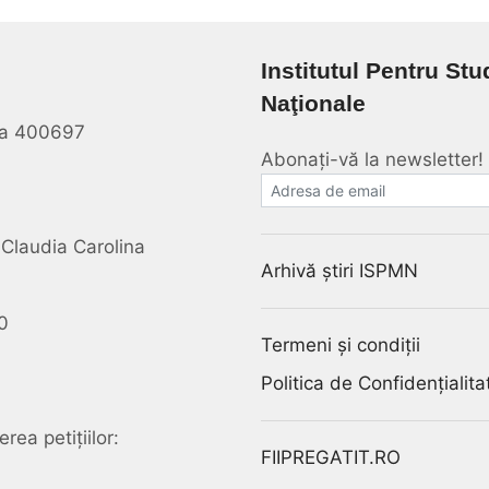
Institutul Pentru Stu
Naţionale
oca 400697
Abonați-vă la newsletter!
E-mail
Claudia Carolina
Arhivă știri ISPMN
0
Termeni și condiții
Politica de Confidențialita
rea petițiilor:
FIIPREGATIT.RO