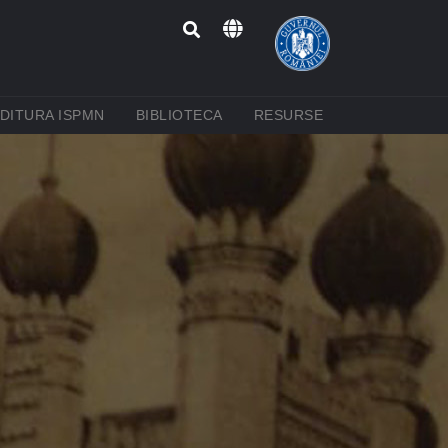
RENT)
(CURRENT)
(CURRENT)
(CURRENT)
DITURA ISPMN
BIBLIOTECA
RESURSE