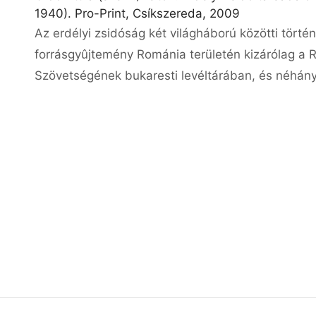
1940). Pro-Print, Csíkszereda, 2009
Az erdélyi zsidóság két világháború közötti történ
forrásgyûjtemény Románia területén kizárólag a 
Szövetségének bukaresti levéltárában, és néhány 