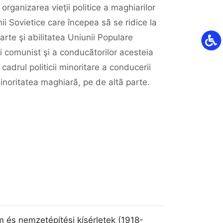
rganizarea vieţii politice a maghiarilor
ii Sovietice care începea sã se ridice la
rte şi abilitatea Uniunii Populare
ui comunist şi a conducãtorilor acesteia
cadrul politicii minoritare a conducerii
 minoritatea maghiarã, pe de altã parte.
om és nemzetépítési kísérletek (1918-