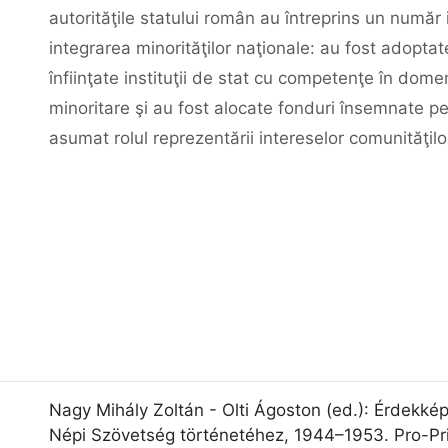
autorităţile statului român au întreprins un numă
integrarea minorităţilor naţionale: au fost adopt
înfiinţate instituţii de stat cu competenţe în dome
minoritare şi au fost alocate fonduri însemnate pen
asumat rolul reprezentării intereselor comunităţilo
Nagy Mihály Zoltán - Olti Ágoston (ed.): Érdekkép
Népi Szövetség történetéhez, 1944–1953. Pro-Pr