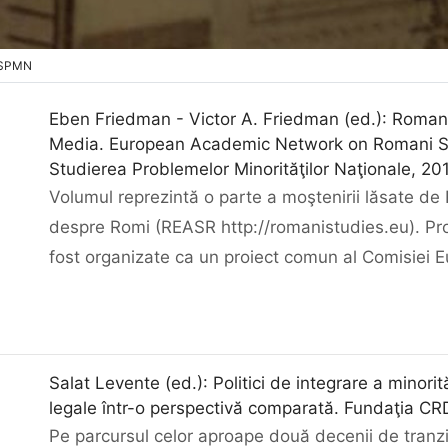
 ISPMN
Eben Friedman - Victor A. Friedman (ed.): Roma
Media. European Academic Network on Romani Stud
Studierea Problemelor Minorităţilor Naţionale, 20
Volumul reprezintă o parte a moştenirii lăsate 
despre Romi (REASR http://romanistudies.eu). Proiec
fost organizate ca un proiect comun al Comisiei Eu
Salat Levente (ed.): Politici de integrare a minori
legale într-o perspectivă comparată. Fundaţia CR
Pe parcursul celor aproape două decenii de tranzi