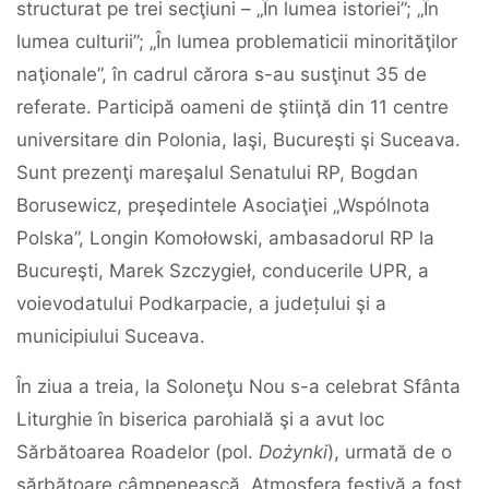
structurat pe trei secţiuni – „În lumea istoriei”; „În
lumea culturii”; „În lumea problematicii minorităţilor
naţionale”, în cadrul cărora s-au susţinut 35 de
referate. Participă oameni de ştiinţă din 11 centre
universitare din Polonia, Iaşi, Bucureşti şi Suceava.
Sunt prezenţi mareşalul Senatului RP, Bogdan
Borusewicz, preşedintele Asociaţiei „Wspólnota
Polska”, Longin Komołowski, ambasadorul RP la
Bucureşti, Marek Szczygieł, conducerile UPR, a
voievodatului Podkarpacie, a județului şi a
municipiului Suceava.
În ziua a treia, la Soloneţu Nou s-a celebrat Sfânta
Liturghie în biserica parohială şi a avut loc
Sărbătoarea Roadelor (pol.
Dożynki
), urmată de o
sărbătoare câmpenească. Atmosfera festivă a fost