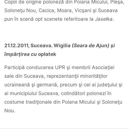
Copiii de origine poloneză din Poiana Micului, Pleşa,
Soloneţu Nou, Cacica, Moara, Vicşani şi Suceava
pun în scenă opt scenete referitoare la
Jasełka
.
21.12.2011, Suceava. Wigilia
(Seara de Ajun) şi
împărţirea cu
opłatek
Participă conducerea UPR şi membrii Asociaţiei
sale din Suceava, reprezentanţii minorităţilor
ucraineană şi germană, precum şi cei ai judeţului şi
ai municipiului Suceava, colindători polonezi în
costume tradiţionale din Poiana Micului şi Soloneţu
Nou.