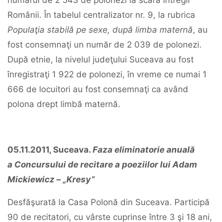
numărul de 2 543 de polonezi la scara întregii
Românii. În tabelul centralizator nr. 9, la rubrica
Populaţia stabilă pe sexe, după limba maternă
, au
fost consemnaţi un număr de 2 039 de polonezi.
După etnie, la nivelul judeţului Suceava au fost
înregistraţi 1 922 de polonezi, în vreme ce numai 1
666 de locuitori au fost consemnaţi ca având
polona drept limbă maternă.
05.11.2011, Suceava.
Faza eliminatorie anuală
a
Concursului de recitare a poeziilor lui Adam
Mickiewicz – „Kresy”
Desfăşurată la Casa Polonă din Suceava. Participă
90 de recitatori, cu vârste cuprinse între 3 şi 18 ani,