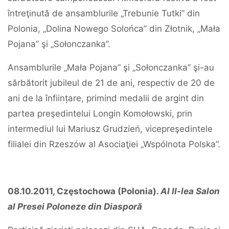
întreţinută de ansamblurile „Trebunie Tutki” din
Polonia, „Dolina Nowego Solońca” din Złotnik, „Mała
Pojana” şi „Sołonczanka”.
Ansamblurile „Mała Pojana” şi „Sołonczanka” şi-au
sărbătorit jubileul de 21 de ani, respectiv de 20 de
ani de la înființare, primind medalii de argint din
partea preşedintelui Longin Komołowski, prin
intermediul lui Mariusz Grudzień, vicepreşedintele
filialei din Rzeszów al Asociaţiei „Wspólnota Polska”.
08.10.2011, Częstochowa (Polonia).
Al II-lea Salon
al Presei Poloneze din Diasporă