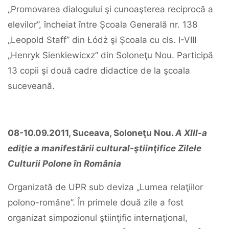
„Promovarea dialogului şi cunoaşterea reciprocă a
elevilor”, încheiat între Școala Generală nr. 138
„Leopold Staff” din Łódż şi Școala cu cls. I-VIII
„Henryk Sienkiewicxz” din Soloneţu Nou. Participă
13 copii şi două cadre didactice de la şcoala
suceveană.
08-10.09.2011, Suceava, Soloneţu Nou.
A XIII-a
ediţie a manifestării cultural-ştiinţifice Zilele
Culturii Polone în România
Organizată de UPR sub deviza „Lumea relaţiilor
polono-române”. În primele două zile a fost
organizat simpozionul ştiinţific internaţional,