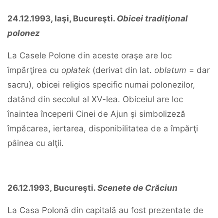
24.12.1993, Iaşi, Bucureşti.
Obicei tradiţional
polonez
La Casele Polone din aceste oraşe are loc
împărţirea cu
opłatek
(derivat din lat.
oblatum
= dar
sacru), obicei religios specific numai polonezilor,
datând din secolul al XV-lea. Obiceiul are loc
înaintea începerii Cinei de Ajun şi simbolizeză
împăcarea, iertarea, disponibilitatea de a împărţi
pâinea cu alţii.
26.12.1993, Bucureşti.
Scenete de Crăciun
La Casa Polonă din capitală au fost prezentate de