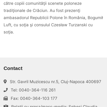
către copiii comunităţii scenete poloneze
tradiţionale de Crăciun. Au fost prezenţi
ambasadorul Republicii Polone în România, Bogumił
Luft, cu soţia şi consulul Czesław Turzanski cu
soţia.
Contact
Str. Gavril Muzicescu nr.5, Cluj-Napoca 400697
Tel: 0040-364-116 261
Fax: 0040-364-103 177
Relații cu presa/mass-media: Sebesi Claudia