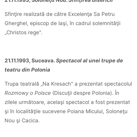
21.11.1993, Soloneţu Nou.
Sfinţirea bisericii
Sfinţire realizată de către Excelenţa Sa Petru
Gherghel, episcop de Iaşi, în cadrul solemnităţii
„Christos rege".
21.11.1993, Suceava.
Spectacol al unei trupe de
teatru din Polonia
Trupa teatrală „Na Kresach"
a prezentat spectacolul
Rozmowy o Polsce
(Discuţii despre Polonia). În
zilele următoare, acelaşi spectacol a fost prezentat
şi în localităţile sucevene Poiana Micului, Soloneţu
Nou şi Cacica.