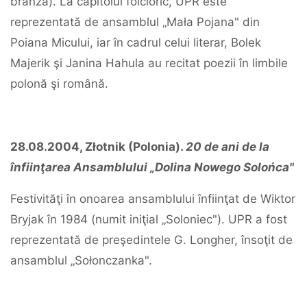
brânză). La capitolul folcloric, UPR este
reprezentată de ansamblul „Mała Pojana" din
Poiana Micului, iar în cadrul celui literar, Bolek
Majerik şi Janina Hahula au recitat poezii în limbile
polonă şi română.
28.08.2004, Złotnik (Polonia).
20 de ani de la
înfiinţarea Ansamblului „Dolina Nowego Solońca"
Festivităţi în onoarea ansamblului înfiinţat de Wiktor
Bryjak în 1984 (numit iniţial „Soloniec"). UPR a fost
reprezentată de preşedintele G. Longher, însoţit de
ansamblul „Sołonczanka".