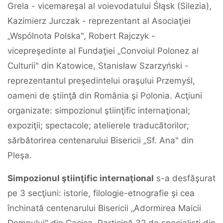
Grela - vicemareşal al voievodatului Śłąsk (Silezia),
Kazimierz Jurczak - reprezentant al Asociaţiei
„Wspólnota Polska", Robert Rajczyk -
vicepreşedinte al Fundaţiei „Convoiul Polonez al
Culturii" din Katowice, Stanisław Szarzyński -
reprezentantul preşedintelui oraşului Przemyśl,
oameni de ştiinţă din România şi Polonia. Acţiuni
organizate: simpozionul ştiinţific internaţional;
expoziţii; spectacole; atelierele traducătorilor;
sărbătorirea centenarului Bisericii „Sf. Ana" din
Pleşa.
Simpozionul ştiinţific internaţional
s-a desfăşurat
pe 3 secţiuni: istorie, filologie-etnografie şi cea
închinată centenarului Bisericii „Adormirea Maicii