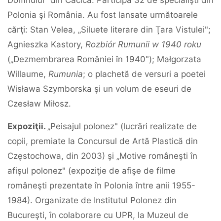
Domnului" din Cacica. Participă 32 de specialişti din
Polonia şi România. Au fost lansate următoarele
cărţi: Stan Velea, „Siluete literare din Ţara Vistulei";
Agnieszka Kastory,
Rozbiór Rumunii w 1940 roku
(„Dezmembrarea României în 1940"); Małgorzata
Willaume,
Rumunia
; o plachetă de versuri a poetei
Wisława Szymborska şi un volum de eseuri de
Czesław Miłosz.
Expoziţii.
„Peisajul polonez" (lucrări realizate de
copii, premiate la Concursul de Artă Plastică din
Częstochowa, din 2003) şi „Motive româneşti în
afişul polonez" (expoziţie de afişe de filme
româneşti prezentate în Polonia între anii 1955-
1984). Organizate de Institutul Polonez din
Bucureşti, în colaborare cu UPR, la Muzeul de