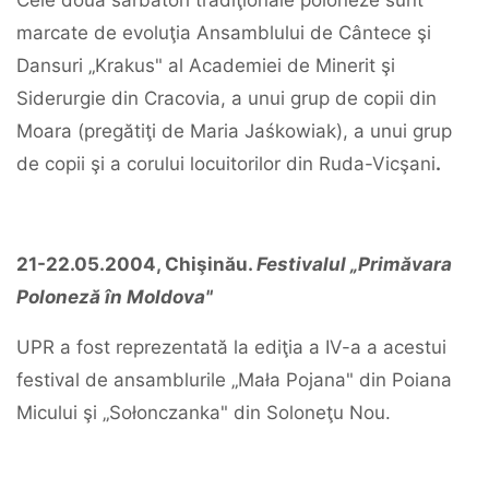
Cele două sărbători tradiţionale poloneze sunt
marcate de evoluţia Ansamblului de Cântece şi
Dansuri „Krakus" al Academiei de Minerit şi
Siderurgie din Cracovia, a unui grup de copii din
Moara (pregătiţi de Maria Jaśkowiak), a unui grup
de copii şi a corului locuitorilor din Ruda-Vicşani
.
21-22.05.2004, Chişinău.
Festivalul „Primăvara
Poloneză în Moldova"
UPR a fost reprezentată la ediţia a IV-a a acestui
festival de ansamblurile „Mała Pojana" din Poiana
Micului şi „Sołonczanka" din Soloneţu Nou.