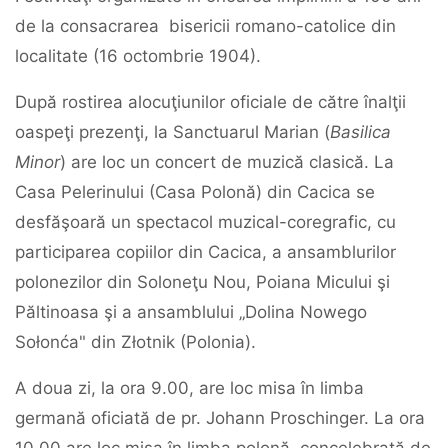
de la consacrarea bisericii romano-catolice din
localitate (16 octombrie 1904).
După rostirea alocuţiunilor oficiale de către înalţii
oaspeţi prezenţi, la Sanctuarul Marian (
Basilica
Minor
)
are loc un concert de muzică clasică. La
Casa Pelerinului (Casa Polonă) din Cacica se
desfăşoară un spectacol muzical-coregrafic, cu
participarea copiilor din Cacica, a ansamblurilor
polonezilor din Soloneţu Nou, Poiana Micului şi
Păltinoasa şi a ansamblului „Dolina Nowego
Sołonća" din Złotnik (Polonia).
A doua zi, la ora 9.00, are loc misa în limba
germană oficiată de pr. Johann Proschinger. La ora