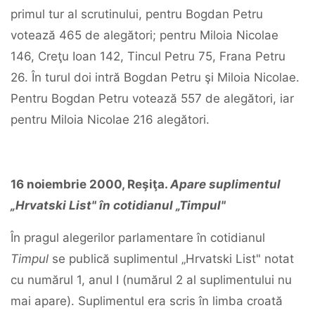
primul tur al scrutinului, pentru Bogdan Petru
votează 465 de alegători; pentru Miloia Nicolae
146, Creţu Ioan 142, Tincul Petru 75, Frana Petru
26. În turul doi intră Bogdan Petru şi Miloia Nicolae.
Pentru Bogdan Petru votează 557 de alegători, iar
pentru Miloia Nicolae 216 alegători.
16
noiembrie
2000,
Reşiţa.
Apare
suplimentul
„
Hrvatski
List"
în
cotidianul
„
Timpul"
În pragul alegerilor parlamentare în cotidianul
Timpul
se publică suplimentul „Hrvatski List" notat
cu numărul 1, anul I (numărul 2 al suplimentului nu
mai apare). Suplimentul era scris în limba croată