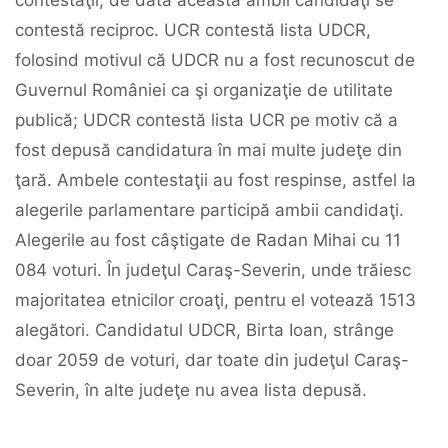
contestaţii, de data aceasta ambii candidaţi se
contestă reciproc. UCR contestă lista UDCR,
folosind motivul că UDCR nu a fost recunoscut de
Guvernul României ca şi organizaţie de utilitate
publică; UDCR contestă lista UCR pe motiv că a
fost depusă candidatura în mai multe judeţe din
ţară. Ambele contestaţii au fost respinse, astfel la
alegerile parlamentare participă ambii candidaţi.
Alegerile au fost câştigate de Radan Mihai cu 11
084 voturi. În judeţul Caraş-Severin, unde trăiesc
majoritatea etnicilor croaţi, pentru el votează 1513
alegători. Candidatul UDCR, Birta Ioan, strânge
doar 2059 de voturi, dar toate din judeţul Caraş-
Severin, în alte judeţe nu avea lista depusă.