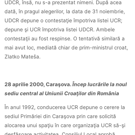
UDCR, însă, nu s-a prezentat nimeni. După acea
dată, în pragul alegerilor, la data de 31 noiembrie,
UDCR depune o contestaţie împotriva listei UCR;
depune şi UCR împotriva listei UDCR. Ambele
contestaţii au fost respinse. O tentativă similară a
mai avut loc, mediată chiar de prim-ministrul croat,
Zlatko Mateša.
28
aprilie
2000,
Caraşova.
Încep
lucrările
la
noul
sediu
central
al
Uniunii
Croaţilor
din
România
În anul 1992, conducerea UCR depune o cerere la
sediul Primăriei din Caraşova prin care solicită
alocarea unui spaţiu în care organizaţia UCR să-şi
desfăşoare activitatea. Consiliul Local aprobă