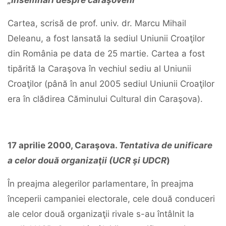
„
Însemnări
despre
caraşoveni
"
Cartea, scrisă de prof. univ. dr. Marcu Mihail
Deleanu, a fost lansată la sediul Uniunii Croaţilor
din România pe data de 25 martie. Cartea a fost
tipărită la Caraşova în vechiul sediu al Uniunii
Croaţilor (până în anul 2005 sediul Uniunii Croaţilor
era în clădirea Căminului Cultural din Caraşova).
17
aprilie
2000,
Caraşova.
Tentativa
de
unificare
a
celor
două
organizaţii
(UCR
şi
UDCR
)
În preajma alegerilor parlamentare, în preajma
începerii campaniei electorale, cele două conduceri
ale celor două organizaţii rivale s-au întâlnit la