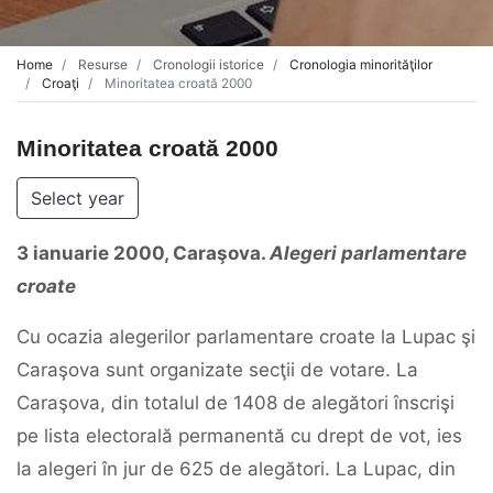
Home
Resurse
Cronologii istorice
Cronologia minorităţilor
Croaţi
Minoritatea croată 2000
Minoritatea croată 2000
Select year
3
ianuarie
2000,
Caraşova.
Alegeri
parlamentare
croate
Cu ocazia alegerilor parlamentare croate la Lupac şi
Caraşova sunt organizate secţii de votare. La
Caraşova, din totalul de 1408 de alegători înscrişi
pe lista electorală permanentă cu drept de vot, ies
la alegeri în jur de 625 de alegători. La Lupac, din