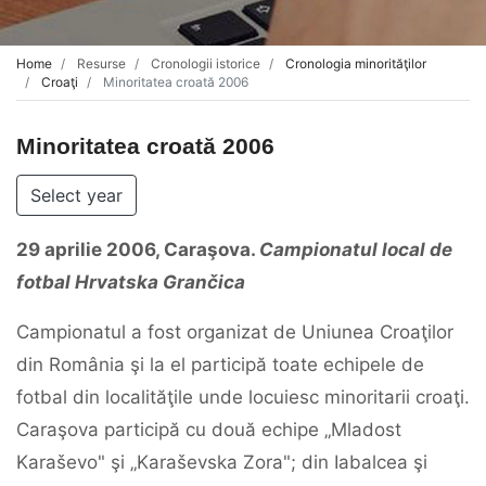
Home
Resurse
Cronologii istorice
Cronologia minorităţilor
Croaţi
Minoritatea croată 2006
Minoritatea croată 2006
Select year
29
aprilie
2006,
Caraşova.
Campionatul
local
de
fotbal
Hrvatska
Grančica
Campionatul a fost organizat de Uniunea Croaţilor
din România şi la el participă toate echipele de
fotbal din localităţile unde locuiesc minoritarii croaţi.
Caraşova participă cu două echipe „Mladost
Karaševo" şi „Karaševska Zora"; din Iabalcea şi