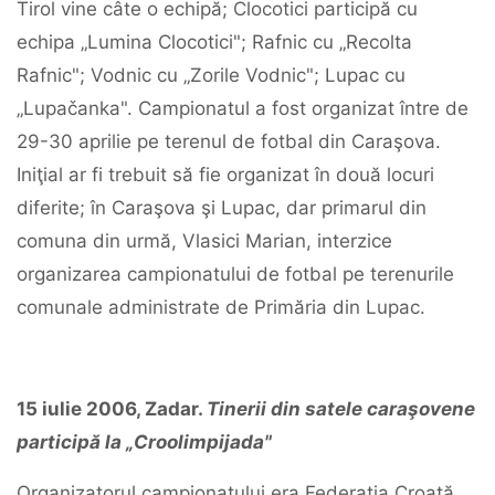
Tirol vine câte o echipă; Clocotici participă cu
echipa „Lumina Clocotici"; Rafnic cu „Recolta
Rafnic"; Vodnic cu „Zorile Vodnic"; Lupac cu
„Lupačanka". Campionatul a fost organizat între de
29-30 aprilie pe terenul de fotbal din Caraşova.
Iniţial ar fi trebuit să fie organizat în două locuri
diferite; în Caraşova şi Lupac, dar primarul din
comuna din urmă, Vlasici Marian, interzice
organizarea campionatului de fotbal pe terenurile
comunale administrate de Primăria din Lupac.
15
iulie
2006,
Zadar.
Tinerii
din
satele
caraşovene
participă
la
„
Croolimpijada
"
Organizatorul campionatului era Federaţia Croată