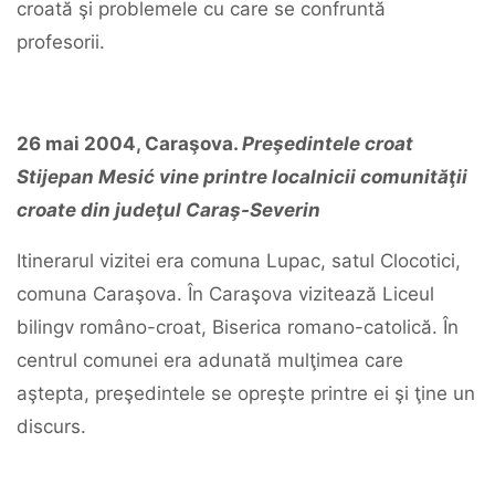
croată şi problemele cu care se confruntă
profesorii.
26
mai
2004,
Caraşova.
Preşedintele
croat
Stijepan
Mesić
vine
printre
localnicii
comunităţii
croate
din
judeţul
Caraş-Severin
Itinerarul vizitei era comuna Lupac, satul Clocotici,
comuna Caraşova. În Caraşova vizitează Liceul
bilingv româno-croat, Biserica romano-catolică. În
centrul comunei era adunată mulţimea care
aştepta, preşedintele se opreşte printre ei şi ţine un
discurs.