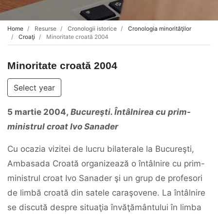
Home
Resurse
Cronologii istorice
Cronologia minorităţilor
Croaţi
Minoritate croată 2004
Minoritate croată 2004
Select year
5
martie
2004,
Bucureşti.
Întâlnirea
cu
prim-
ministrul
croat
Ivo
Sanader
Cu ocazia vizitei de lucru bilaterale la Bucureşti,
Ambasada Croată organizează o întâlnire cu prim-
ministrul croat Ivo Sanader şi un grup de profesori
de limbă croată din satele caraşovene. La întâlnire
se discută despre situaţia învăţământului în limba