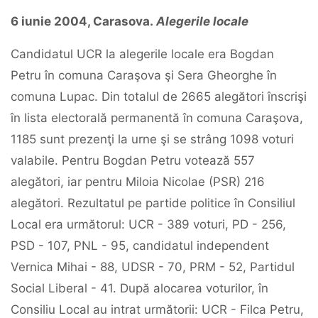
6
iunie
2004,
Carasova.
Alegerile
locale
Candidatul UCR la alegerile locale era Bogdan
Petru în comuna Caraşova şi Sera Gheorghe în
comuna Lupac. Din totalul de 2665 alegători înscrişi
în lista electorală permanentă în comuna Caraşova,
1185 sunt prezenţi la urne şi se strâng 1098 voturi
valabile. Pentru Bogdan Petru votează 557
alegători, iar pentru Miloia Nicolae (PSR) 216
alegători. Rezultatul pe partide politice în Consiliul
Local era următorul: UCR - 389 voturi, PD - 256,
PSD - 107, PNL - 95, candidatul independent
Vernica Mihai - 88, UDSR - 70, PRM - 52, Partidul
Social Liberal - 41. După alocarea voturilor, în
Consiliu Local au intrat următorii: UCR - Filca Petru,