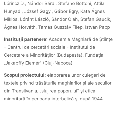
Lőrincz D., Nándor Bárdi, Stefano Bottoni, Attila
Hunyadi, József Gagyi, Gábor Egry, Kata Ágnes
Miklós, Lóránt László, Sándor Oláh, Stefan Gaucik,
Ágnes Horváth, Tamás Gusztáv Filep, István Papp
Instituţii partenere
: Academia Maghiară de Ştiinţe
- Centrul de cercetări sociale - Institutul de
Cercetare a Minorităţilor (Budapesta), Fundaţia
„Jakabffy Elemér" (Cluj-Napoca)
Scopul proiectului:
elaborarea unor culegeri de
textele privind trăsăturile maghiarilor şi ale secuilor
din Transilvania, „slujirea poporului" şi etica
minoritară în perioada interbelică şi după 1944.