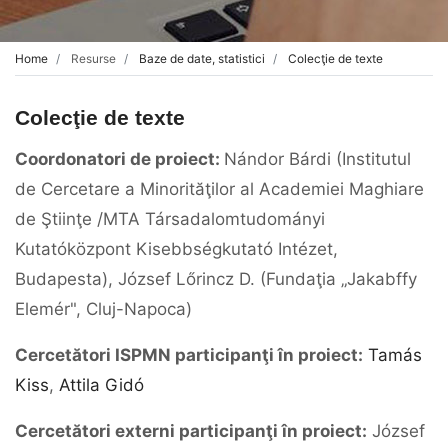
Home
Resurse
Baze de date, statistici
Colecţie de texte
Colecţie de texte
Coordonatori de proiect:
Nándor Bárdi (Institutul
de Cercetare a Minorităţilor al Academiei Maghiare
de Ştiinţe /MTA Társadalomtudományi
Kutatóközpont Kisebbségkutató Intézet,
Budapesta), József Lőrincz D. (Fundaţia „Jakabffy
Elemér", Cluj-Napoca)
Cercetători ISPMN participanţi în proiect:
Tamás
Kiss
,
Attila Gidó
Cercetători externi participanţi în proiect:
József