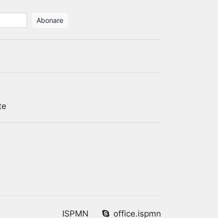
te
ISPMN
office.ispmn