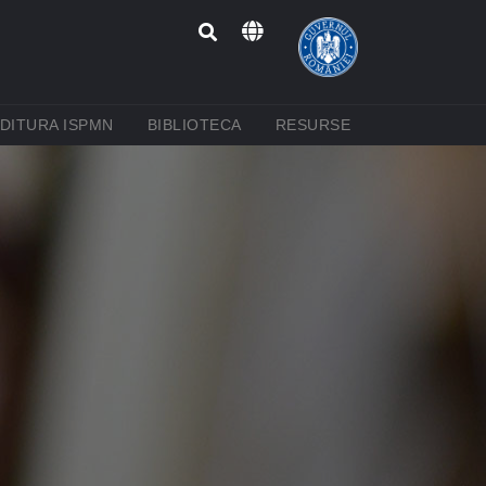
RENT)
(CURRENT)
(CURRENT)
(CURRENT)
DITURA ISPMN
BIBLIOTECA
RESURSE