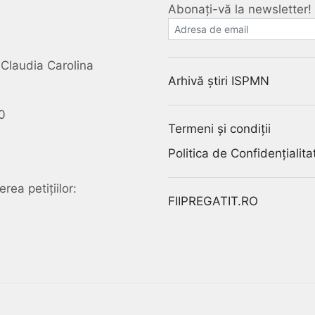
Abonați-vă la newsletter!
E-mail
Claudia Carolina
Arhivă știri ISPMN
0
Termeni și condiții
Politica de Confidențialita
rea petițiilor:
FIIPREGATIT.RO