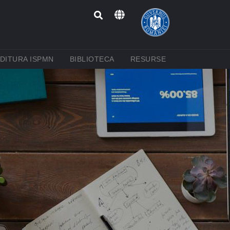
RENT)
(CURRENT)
(CURRENT)
(CURRENT)
DITURA ISPMN
BIBLIOTECA
RESURSE