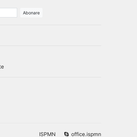
te
ISPMN
office.ispmn