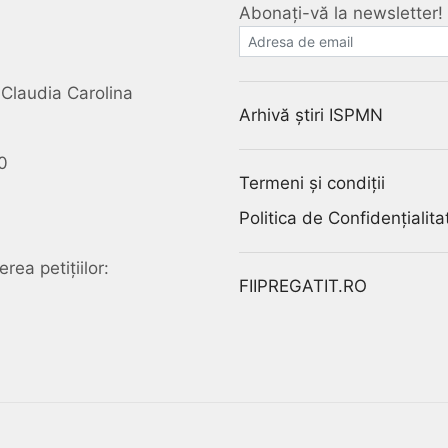
Abonați-vă la newsletter!
E-mail
Claudia Carolina
Arhivă știri ISPMN
0
Termeni și condiții
Politica de Confidențialita
rea petițiilor:
FIIPREGATIT.RO