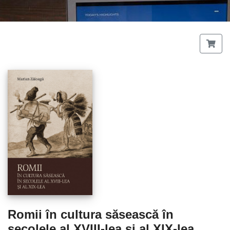
Romii în cultura săsească în
secolele al XVIII-lea şi al XIX-lea